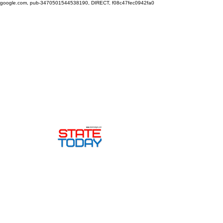
google.com, pub-3470501544538190, DIRECT, f08c47fec0942fa0