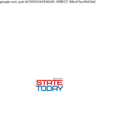
google.com, pub-3470501544538190, DIRECT, f08c47fec0942fa0