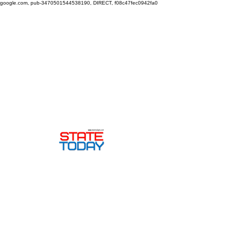
google.com, pub-3470501544538190, DIRECT, f08c47fec0942fa0