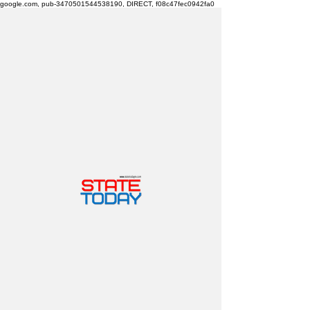
google.com, pub-3470501544538190, DIRECT, f08c47fec0942fa0