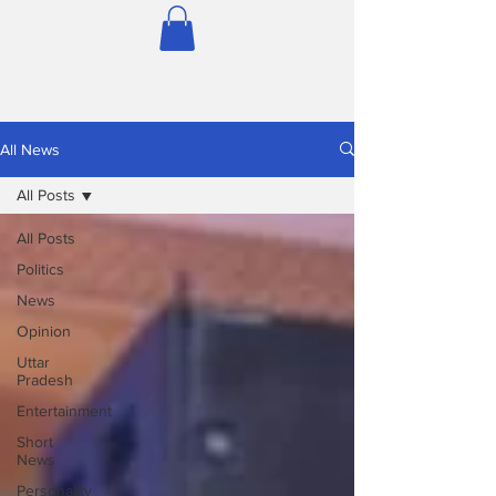
All News
All Posts
All Posts
Politics
News
Opinion
Uttar
Pradesh
Entertainment
Short
News
Personality