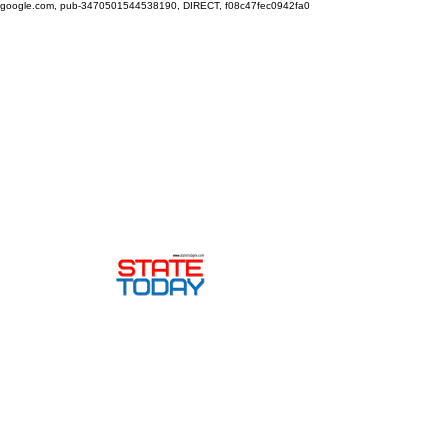
google.com, pub-3470501544538190, DIRECT, f08c47fec0942fa0