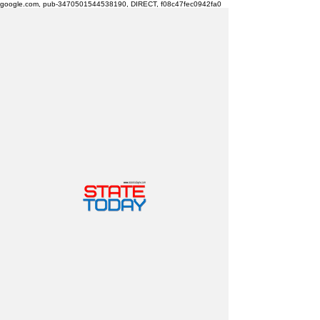
google.com, pub-3470501544538190, DIRECT, f08c47fec0942fa0