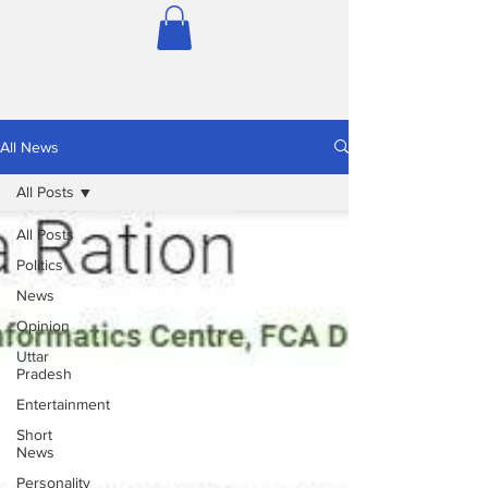
All News
All Posts
All Posts
Politics
News
Opinion
Uttar
Pradesh
Entertainment
Short
News
Personality