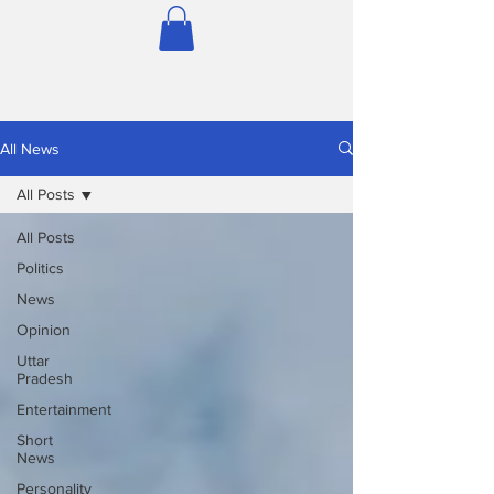
All News
All Posts
All Posts
Politics
News
Opinion
Uttar
Pradesh
Entertainment
Short
News
Personality