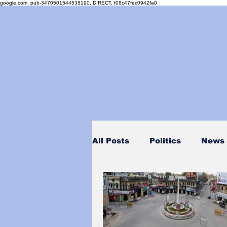
google.com, pub-3470501544538190, DIRECT, f08c47fec0942fa0
All Posts
Politics
News
Personality