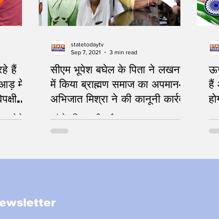
statetodaytv
Sep 7, 2021
3 min read
े हैं
सीएम भूपेश बघेल के पिता ने लखनऊ
ऊर
ड़ में
में किया ब्राह्मण समाज का अपमान–
हैं आपद
क्षी
अभिजात मिश्रा ने की कानूनी कार्रवाई
हो
ब करने के
कांग्रेस बिगाड़ रही माहौल
युव
ewsletter