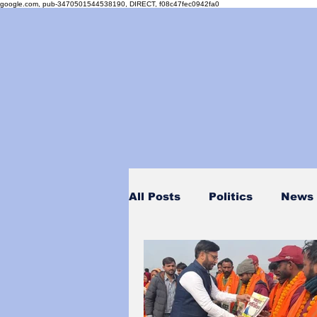
google.com, pub-3470501544538190, DIRECT, f08c47fec0942fa0
All Posts
Politics
News
Personality