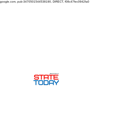
google.com, pub-3470501544538190, DIRECT, f08c47fec0942fa0