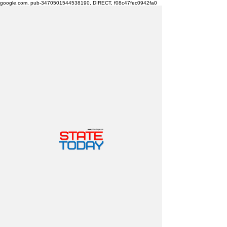
google.com, pub-3470501544538190, DIRECT, f08c47fec0942fa0