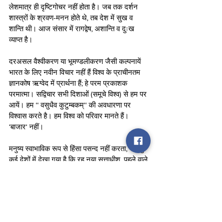
लेशमात्र ही दृष्टिगोचर नहीं होता है। जब तक दर्शन 
शास्त्रों के श्रवण-मनन होते थे, तब देश में सुख व 
शान्ति थी। आज संसार में रागद्वेष, अशान्ति व दुःख 
व्याप्त है।
दरअसल वैश्वीकरण या भूमण्डलीकरण जैसी कल्पनायें 
भारत के लिए नवीन विचार नहीं हैं विश्व के प्राचीनतम 
ज्ञानकोष ऋग्वेद में प्रार्थना हैं; हे परम प्रकाशक 
परमात्मा। सद्विचार सभी दिशाओं (समूचे विश्व) से हम पर 
आयें। हम ‘‘ वसुधैव कुटुम्बकम्‘‘ की अवधारणा पर 
विश्वास करते है। हम विश्व को परिवार मानते हैं। 
‘बाजार‘ नहीं।
मनुष्य स्वाभाविक रूप से हिंसा पसन्द नहीं करता, परन्तु 
कई देशों में देखा गया है कि रह नया सत्ताधीश, पहले वाले 
की तुलना में, कहीं ज्यादा रक्त पिपासु हुआ है। कई देशों 
में सत्ता का चरित्र ही ताकत माना जाता है। यद्यपि 
आदर्श अवस्था तो असहमति का आदर करना ही हैं। 
भारत में कबीर जैसे साधकों ने बहुत पहले ही निंदक को 
आँगन में घर बनवाकर सम्मान देने के लिए उपदेश दिये 