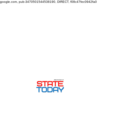
google.com, pub-3470501544538190, DIRECT, f08c47fec0942fa0