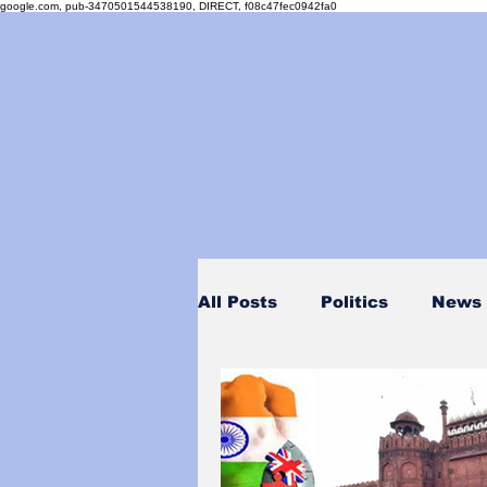
google.com, pub-3470501544538190, DIRECT, f08c47fec0942fa0
All Posts
Politics
News
Personality