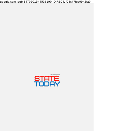
google.com, pub-3470501544538190, DIRECT, f08c47fec0942fa0