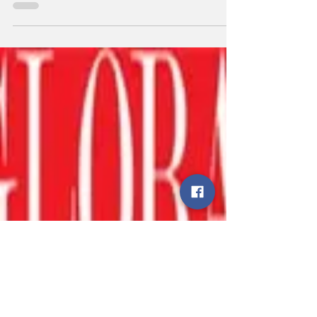
तालिबानी दहशतगर्द