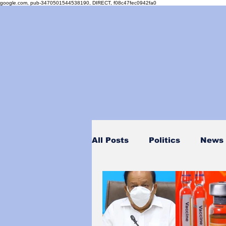
google.com, pub-3470501544538190, DIRECT, f08c47fec0942fa0
All Posts
Politics
News
Personality