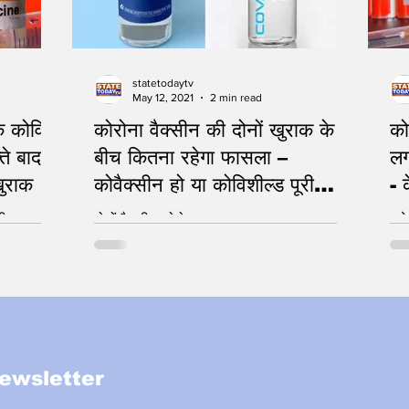
statetodaytv
May 12, 2021
2 min read
िक कोविड
कोरोना वैक्सीन की दोनों खुराक के
को
ते बाद
बीच कितना रहेगा फासला –
लग
खुराक
कोवैक्सीन हो या कोविशील्ड पूरी
- क
जानकारी
बीच
दोनों वैक्सीन कोरोना वायरस पर कारगर
हार
ewsletter