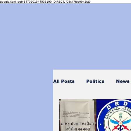
google.com, pub-3470501544538190, DIRECT, f08c47fec0942fa0
All Posts
Politics
News
Personality