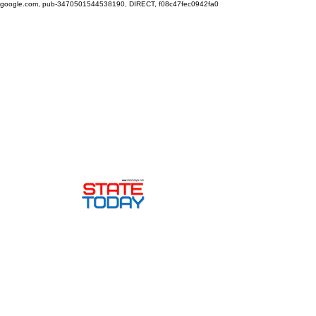
google.com, pub-3470501544538190, DIRECT, f08c47fec0942fa0