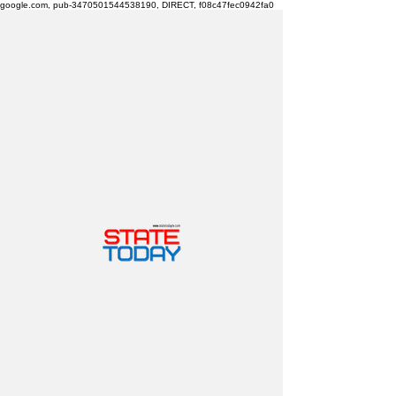
google.com, pub-3470501544538190, DIRECT, f08c47fec0942fa0