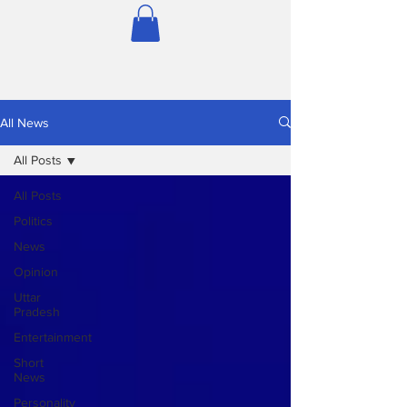
All News
All Posts
All Posts
Politics
News
Opinion
Uttar
Pradesh
Entertainment
Short
News
Personality