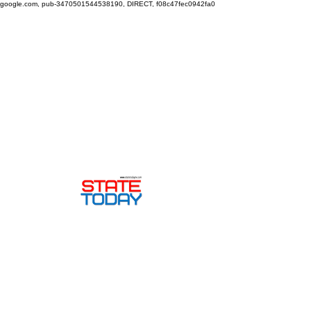
google.com, pub-3470501544538190, DIRECT, f08c47fec0942fa0