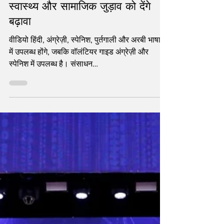
वैश्विक संसाधन छोटे बच्चों के भावनात्मक
स्वास्थ्य और सामाजिक जुड़ाव को देंगे
बढ़ावा
वीडियो हिंदी, अंग्रेज़ी, स्पेनिश, पुर्तगाली और अरबी भाषाओं
में उपलब्ध होंगे, जबकि वॉलंटियर गाइड अंग्रेज़ी और
स्पेनिश में उपलब्ध है। संसाधन
sesameworkshopindia.org/resources/chhoti-
badi-bhaavnaayein/ पर उपलब्ध हैं।