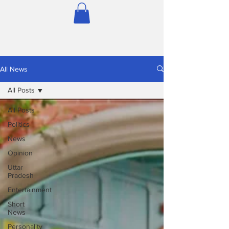
All News
All Posts
All Posts
Politics
News
Opinion
Uttar
Pradesh
Entertainment
Short
News
Personality