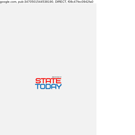
google.com, pub-3470501544538190, DIRECT, f08c47fec0942fa0