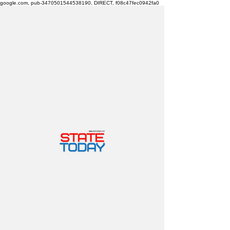
google.com, pub-3470501544538190, DIRECT, f08c47fec0942fa0