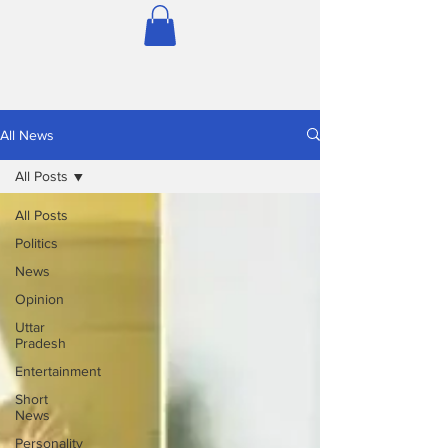
All News
All Posts
All Posts
Politics
News
Opinion
Uttar
Pradesh
Entertainment
Short
News
Personality