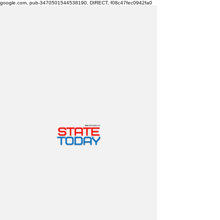
google.com, pub-3470501544538190, DIRECT, f08c47fec0942fa0