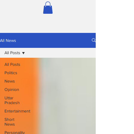
All News
All Posts
All Posts
Politics
News
Opinion
Uttar
Pradesh
Entertainment
Short
News
Personality