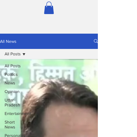
All News
All Posts
All Posts
Politics
News
Opinion
Uttar
Pradesh
Entertainment
Short
News
Personality