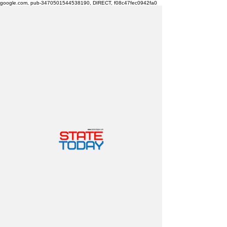
google.com, pub-3470501544538190, DIRECT, f08c47fec0942fa0