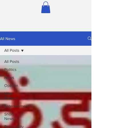
All News
All Posts
All Posts
Politics
News
Opinion
Uttar
Pradesh
Entertainment
Short
News
Personality