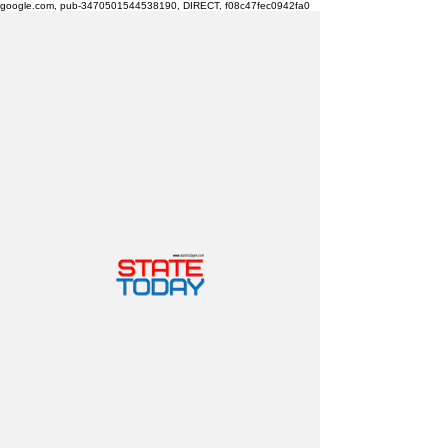
google.com, pub-3470501544538190, DIRECT, f08c47fec0942fa0