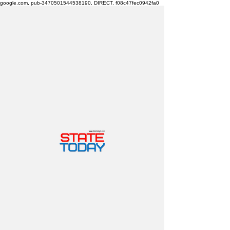
google.com, pub-3470501544538190, DIRECT, f08c47fec0942fa0