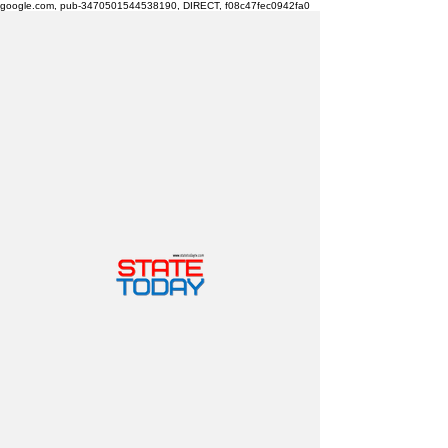
google.com, pub-3470501544538190, DIRECT, f08c47fec0942fa0