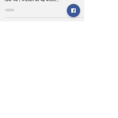
कार्यकाल
नई दिल्ली, 17 जनवरी 2022 : भाजपा राष्ट्रीय अध्यक्ष के
तौर पर जेपी नड्डा का कार्यकाल एक साल के लिए बढ़ा
दिया गया। मंगलवार को यह फैसला...