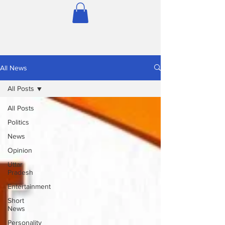
All News
All Posts
All Posts
Politics
News
Opinion
Uttar
Pradesh
Entertainment
Short
News
Personality