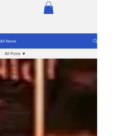
All News
All Posts
All Posts
Politics
News
Opinion
Uttar
Pradesh
Entertainment
Short
News
Personality