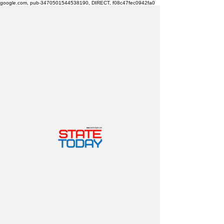
google.com, pub-3470501544538190, DIRECT, f08c47fec0942fa0