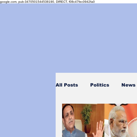
google.com, pub-3470501544538190, DIRECT, f08c47fec0942fa0
All Posts
Politics
News
Personality