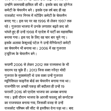
उन्‍होंने कामयाबी हासिल की थी। इसके बाद वह ड्रेनेज 
कमेटी के चेयरमैन बने। इसके एक वर्ष बाद ही वह 
राजकोट नगर निगम में स्‍टेंडिंग कमेटी के चेयरमैन 
बनाए गए। इस पद पर वह 1996 से लेकर 1997 तक 
रहे। गुजरात भाजपा में उनके लगातार बढ़ते कद को 
भांपते हुए ही उन्‍हें 1998 में प्रदेश में पार्टी का महासचिव 
बनाया गया। इस पद के लिए वह चार बार चुने गए। 
इसके अलावा केशूभाई पटेल ने उन्‍हें मेनिफेस्‍टो कमेटी 
का चेयरमैन भी बनाया था। 2006 में वह गुजरात 
ट्यूरिज्‍म के चेयरमैन बने।
रूपाणी 2006 से लेकर 2012 तक राज्यसभा के भी 
सदस्‍य रह चुके हैं। 2013 जिस वक्‍त नरेंद्र मोदी 
गुजरात के मुख्‍यमंत्री थे उस वक्‍त उन्‍हें गुजरात 
म्यूनिसिपल फाइनेंस बोर्ड का चेयरमैन बनाया गया था। 
राजनी‍ति पर अच्‍छी पकड़ की बदौलत ही उन्‍हें 19 
फरवरी 2016 को प्रदेश भाजपा का अध्‍यक्ष बनाया 
गया। इसी दौरान भाजपा के आरसी फालदू को कर्नाटक 
का राजयपाल बनाया गया, जिसकी वजह से उन्‍हें 
राजकोट पश्चिम की सीट से इस्‍तीफा देना पड़ा था। बाद 