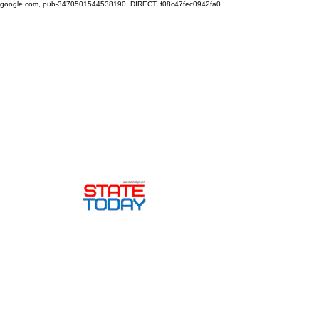
google.com, pub-3470501544538190, DIRECT, f08c47fec0942fa0