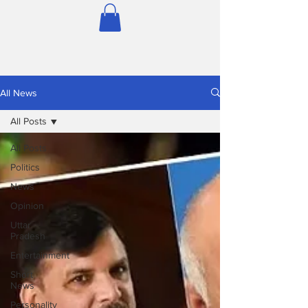
All News
All Posts
All Posts
Politics
News
Opinion
Uttar
Pradesh
Entertainment
Short
News
Personality