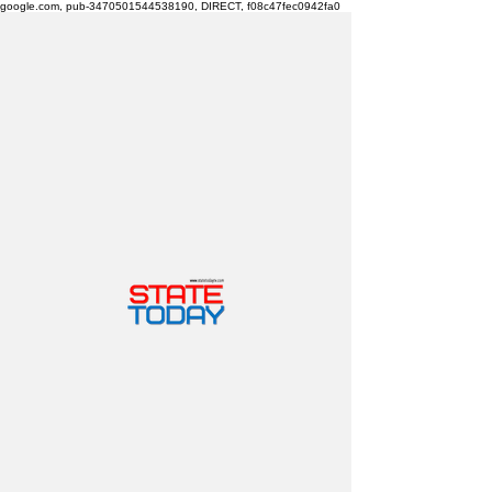
google.com, pub-3470501544538190, DIRECT, f08c47fec0942fa0