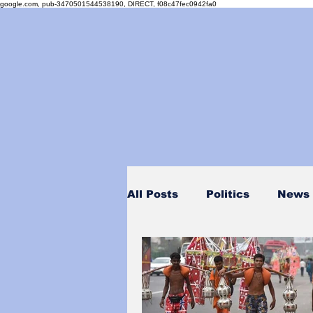
google.com, pub-3470501544538190, DIRECT, f08c47fec0942fa0
All Posts
Politics
News
Personality