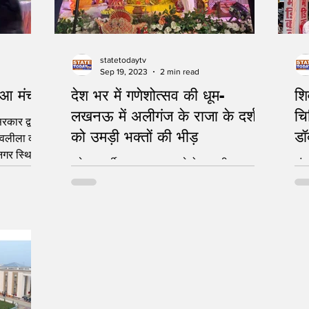
statetodaytv
Sep 19, 2023
2 min read
हुआ मंचन
देश भर में गणेशोत्सव की धूम-
शि
लखनऊ में अलीगंज के राजा के दर्शन
चि
कार द्वारा
को उमड़ी भक्तों की भीड़
डॉ
शिवलीला का
गर स्थित
लो
गणेश चतुर्थी पर जगह जगह गणेशोत्सव की धूम
अंक