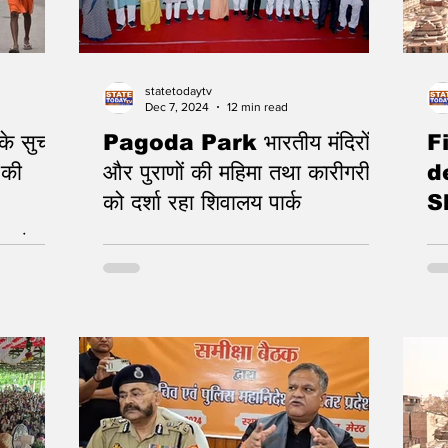
statetodaytv
Dec 7, 2024
12 min read
 के सुचारु
Pagoda Park भारतीय मंदिरों
F
 की
और पुराणों की महिमा तथा कारीगरी
d
को दर्शा रहा शिवालय पार्क
S
da
थ कांवड़
Chief Minister Yogi Adityanath inspects
साव
मे
Shivalaya Park development
श्रद
M
योग
धर
की