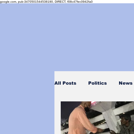
google.com, pub-3470501544538190, DIRECT, f08c47fec0942fa0
All Posts
Politics
News
Personality