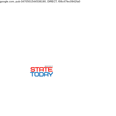
google.com, pub-3470501544538190, DIRECT, f08c47fec0942fa0