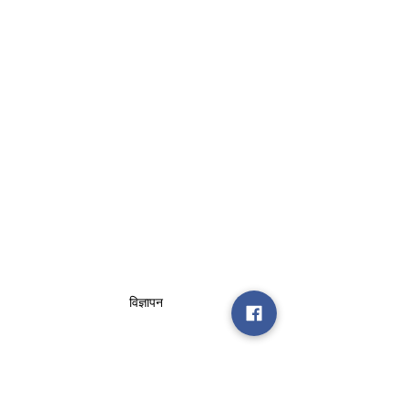
विज्ञापन
corona
lockdown
curfew
food
heart
taken
humainity
mangru
Dipak
monoy
refuce
rich
Poor