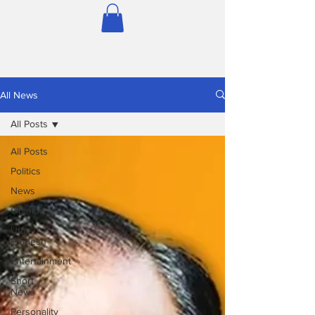
All News
All Posts
All Posts
Politics
News
Opinion
Uttar
Pradesh
Entertainment
Short
News
Personality