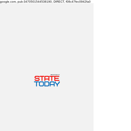
google.com, pub-3470501544538190, DIRECT, f08c47fec0942fa0