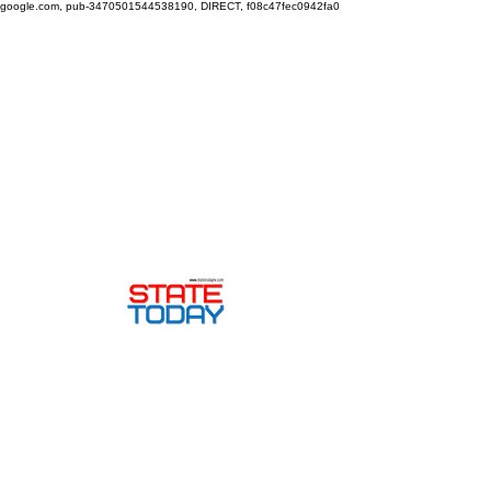
google.com, pub-3470501544538190, DIRECT, f08c47fec0942fa0