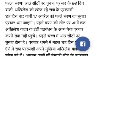
पहला चरणः आठ सीटों पर चुनाव, प्रचार के छह दिन 
बाकी, अखिलेश को खोज रहे सपा के प्रत्याशी 
छह दिन बाद यानी 17 अप्रैल को पहले चरण का चुनाव 
प्रचार थम जाएगा। पहले चरण की सीट पर अभी तक 
अखिलेश यादव या इंडी गठबंधन के अन्य नेता प्रचार 
करने तक नहीं पहुंचे। पहले चरण में आठ सीटों पर 
चुनाव होना है। प्रचार थमने में महज छह दिन शेष हैं। 
ऐसे में सपा प्रत्याशी अपने मुखिया अखिलेश यादव को 
खोज रहे हैं। अमूमन पत्नी की मैनपुरी सीट के उपचुनाव 
को छोड़ दिया जाए तो लोकसभा के बाकी उपचुनावों से 
गायब रहने वाले अखिलेश आम चुनाव प्रचार में भी अभी 
तक अपने प्रत्याशियों का साथ देने नहीं पहुंचे हैं।
bjp
cm yogi adityanath
uttar pradesh
election
samajwadi party
campaign
Yadav
Akhilesh
vote
candidates
Politics