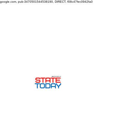
google.com, pub-3470501544538190, DIRECT, f08c47fec0942fa0