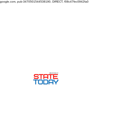
google.com, pub-3470501544538190, DIRECT, f08c47fec0942fa0