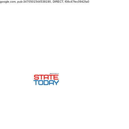
google.com, pub-3470501544538190, DIRECT, f08c47fec0942fa0