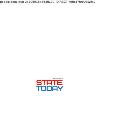
google.com, pub-3470501544538190, DIRECT, f08c47fec0942fa0