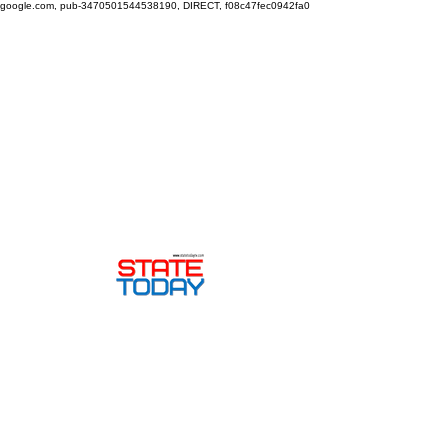
google.com, pub-3470501544538190, DIRECT, f08c47fec0942fa0