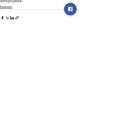
delhi
priyanka
Opinion
See All
Recent Posts