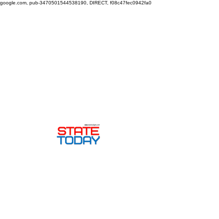
google.com, pub-3470501544538190, DIRECT, f08c47fec0942fa0