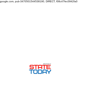
google.com, pub-3470501544538190, DIRECT, f08c47fec0942fa0