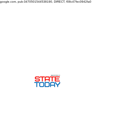
google.com, pub-3470501544538190, DIRECT, f08c47fec0942fa0