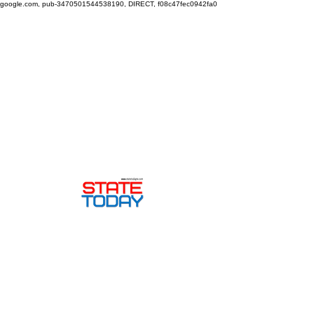
google.com, pub-3470501544538190, DIRECT, f08c47fec0942fa0