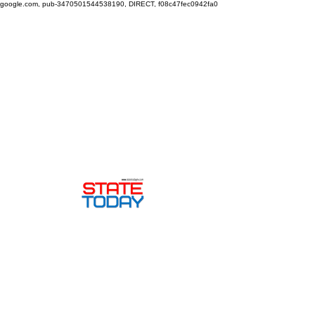
google.com, pub-3470501544538190, DIRECT, f08c47fec0942fa0