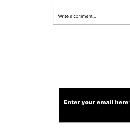
Write a comment...
हिंदू समाज में समाप्त हो भेद भाव:
Narendra Thakur
Subscribe to Our N