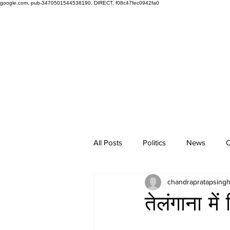
google.com, pub-3470501544538190, DIRECT, f08c47fec0942fa0
All Posts
Politics
News
O
chandrapratapsing
तेलंगाना म