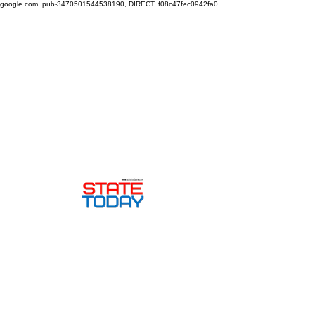
google.com, pub-3470501544538190, DIRECT, f08c47fec0942fa0