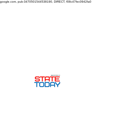
google.com, pub-3470501544538190, DIRECT, f08c47fec0942fa0