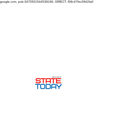
google.com, pub-3470501544538190, DIRECT, f08c47fec0942fa0