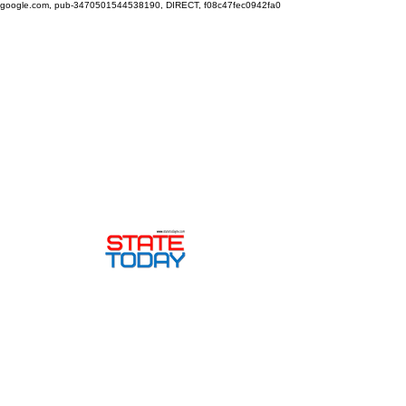
google.com, pub-3470501544538190, DIRECT, f08c47fec0942fa0